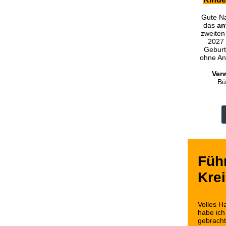
Gute Na
das
an
zweiten
2027 
Geburt
ohne Ant
Ver
Bü
Füh
Kre
Volles H
habe ich
gebracht