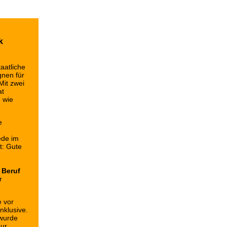
k
taatliche
nen für
 Mit zwei
at
 wie
e
ede im
t: Gute
 Beruf
r
e vor
nklusive.
 wurde
nur