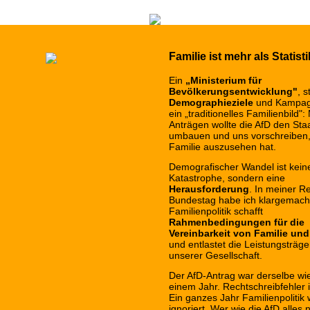
Familie ist mehr als Statisti
Ein
„Ministerium für
Bevölkerungsentwicklung"
, s
Demographieziele
und Kampag
ein „traditionelles Familienbild":
Anträgen wollte die AfD den Sta
umbauen und uns vorschreiben,
Familie auszusehen hat.
Demografischer Wandel ist kein
Katastrophe, sondern eine
Herausforderung
. In meiner R
Bundestag habe ich klargemach
Familienpolitik schafft
Rahmenbedingungen für die
Vereinbarkeit von Familie und
und entlastet die Leistungsträge
unserer Gesellschaft.
Der AfD-Antrag war derselbe wi
einem Jahr. Rechtschreibfehler i
Ein ganzes Jahr Familienpolitik
ignoriert. Wer wie die AfD alles 