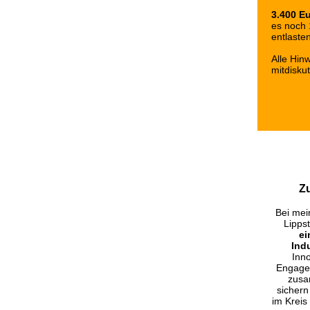
3.400 E
es noch 
entlasten
Alle Hin
mitdiskut
Z
Bei mei
Lipps
ei
Ind
Inno
Engagem
zusa
sichern
im Kreis