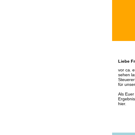
Liebe F
vor ca. 
sehen l
Steuerer
für unser
Als Euer
Ergebnis
hier.