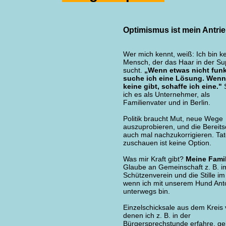
Optimismus ist mein Antri
Wer mich kennt, weiß: Ich bin k
Mensch, der das Haar in der S
sucht.
„Wenn etwas nicht funkt
suche ich eine Lösung. Wenn
keine gibt, schaffe ich eine."
S
ich es als Unternehmer, als
Familienvater und in Berlin.
Politik braucht Mut, neue Wege
auszuprobieren, und die Bereits
auch mal nachzukorrigieren. Ta
zuschauen ist keine Option.
Was mir Kraft gibt?
Meine Famil
Glaube an Gemeinschaft z. B. i
Schützenverein und die Stille im
wenn ich mit unserem Hund Ant
unterwegs bin.
Einzelschicksale aus dem Kreis
denen ich z. B. in der
Bürgersprechstunde erfahre, ge