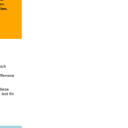
en.
len.
sich
ffensive
diese
lest Ihr