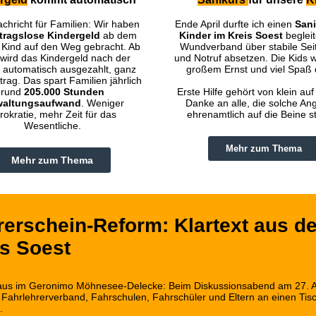
chricht für Familien: Wir haben
Ende April durfte ich einen
Sani
tragslose Kindergeld
ab dem
Kinder im Kreis Soest
begleit
 Kind auf den Weg gebracht. Ab
Wundverband über stabile Sei
wird das Kindergeld nach der
und Notruf absetzen. Die Kids 
 automatisch ausgezahlt, ganz
großem Ernst und viel Spaß 
rag. Das spart Familien jährlich
rund
205.000 Stunden
Erste Hilfe gehört von klein auf
waltungsaufwand
. Weniger
Danke an alle, die solche An
rokratie, mehr Zeit für das
ehrenamtlich auf die Beine st
Wesentliche.
Mehr zum Thema
Mehr zum Thema
rerschein-Reform: Klartext aus d
is Soest
aus im Geronimo Möhnesee-Delecke: Beim Diskussionsabend am 27. A
 Fahrlehrerverband, Fahrschulen, Fahrschüler und Eltern an einen Tis
.