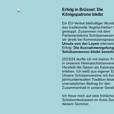
Erfolg in Brüssel: Die
Königspatrone bleibt
Ein EU-Verbot bleihaltiger Munit
das traditionelle Vogelschießen 
gestoppt. Zusammen mit dem
Parlamentskreis Schützenwese
wir direkt bei Kommissionspräsi
Ursula von der Leyen
interveni
Erfolg:
Die Ausnahmeregelung 
Schützenwesen bleibt besteh
2023/24 durfte ich mit meiner F
in unserem Heimatschützenvere
Herzfeld die Saison als Kaiserp
erleben. Ich weiß aus eigener E
Unsere Schützenvereine mit ihr
jahrhundertealten Tradition leis
unersetzlichen Beitrag für den
Zusammenhalt in unserer Gesell
Ich freue mich auf eine fröhliche
Schützenfestsaison im Kreis Soe
diesem Sommer.