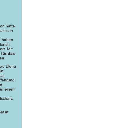
ion hätte
faktisch
n haben
dentin
ert. Mit
für das
en.
rau Elena
in
aar
rfahrung:
er
ten einen
schaft.
st in