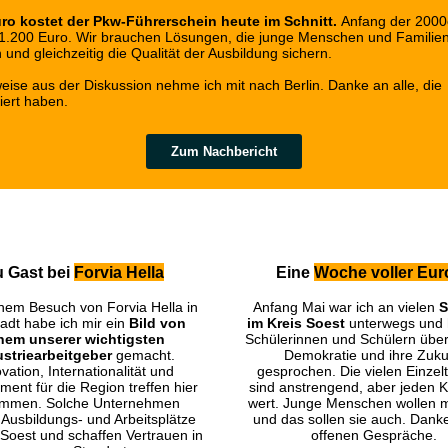
uro kostet der Pkw-Führerschein heute im Schnitt.
Anfang der 2000
1.200 Euro. Wir brauchen Lösungen, die junge Menschen und Familie
 und gleichzeitig die Qualität der Ausbildung sichern.
weise aus der Diskussion nehme ich mit nach Berlin. Danke an alle, die
iert haben.
Zum Nachbericht
u Gast bei
Forvia Hella
Eine
Woche voller
Eur
nem Besuch von Forvia Hella in
Anfang Mai war ich an vielen
S
tadt habe ich mir ein
Bild von
im Kreis Soest
unterwegs und 
nem unserer wichtigsten
Schülerinnen und Schülern übe
ustriearbeitgeber
gemacht.
Demokratie und ihre Zuku
vation, Internationalität und
gesprochen. Die vielen Einzel
ent für die Region treffen hier
sind anstrengend, aber jeden K
mmen. Solche Unternehmen
wert. Junge Menschen wollen m
 Ausbildungs- und Arbeitsplätze
und das sollen sie auch. Danke
 Soest und schaffen Vertrauen in
offenen Gespräche.