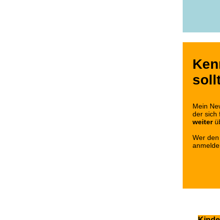
Ken
soll
Mein New
der sich 
weiter
ü
Wer den 
anmelde
Kinde