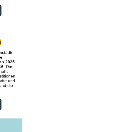
g
nstädte:
ie
en 2025
16
. Das
hafft
stitionen
ädte und
und die