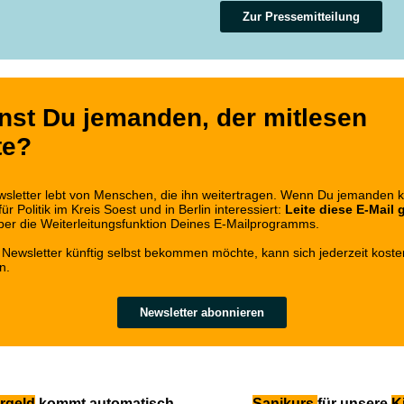
Zur Pressemitteilung
nst Du jemanden, der mitlesen
te?
sletter lebt von Menschen, die ihn weitertragen. Wenn Du jemanden k
für Politik im Kreis Soest und in Berlin interessiert:
Leite diese E-Mail 
ber die Weiterleitungsfunktion Deines E-Mailprogramms.
Newsletter künftig selbst bekommen möchte, kann sich jederzeit koste
n.
Newsletter abonnieren
rgeld
kommt
automatisch
Sanikurs
für unsere
K