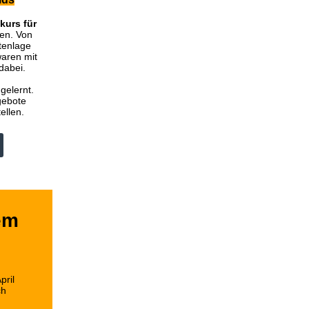
kurs für
en. Von
tenlage
waren mit
dabei.
 gelernt.
gebote
ellen.
em
pril
ch