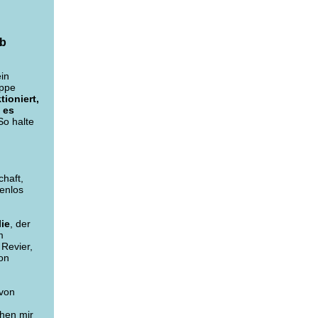
eb
ein
uppe
ioniert,
 es
o halte
chaft,
tenlos
ie
, der
m
 Revier,
on
 von
hen mir